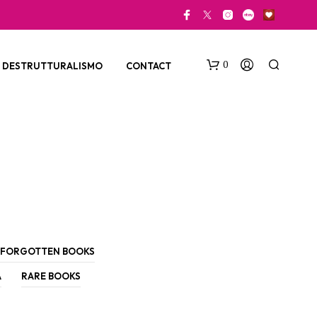
0
DESTRUTTURALISMO
CONTACT
N
O
FORGOTTEN BOOKS
P
R
A
RARE BOOKS
O
D
U