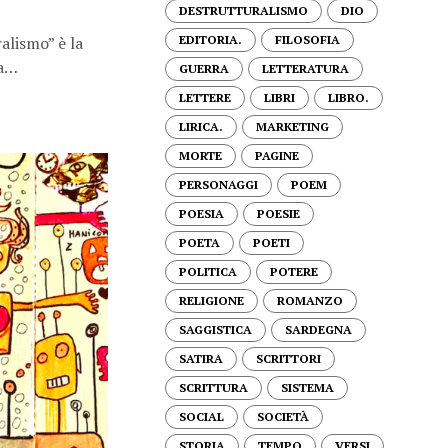
DESTRUTTURALISMO
DIO
EDITORIA.
FILOSOFIA
alismo” è la
da…
GUERRA
LETTERATURA
LETTERE
LIBRI
LIBRO.
LIRICA.
MARKETING
MORTE
PAGINE
PERSONAGGI
POEM
POESIA
POESIE
POETA
POETI
POLITICA
POTERE
RELIGIONE
ROMANZO
SAGGISTICA
SARDEGNA
SATIRA
SCRITTORI
SCRITTURA
SISTEMA
SOCIAL
SOCIETÀ
STORIA
TEMPO
VERSI