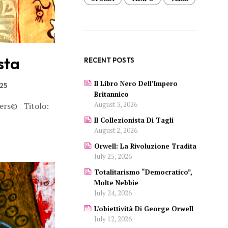
sta
RECENT POSTS
Il Libro Nero Dell’Impero
25
Britannico
August 3, 2026
wers© Titolo:
Il Collezionista Di Tagli
August 2, 2026
Orwell: La Rivoluzione Tradita
July 25, 2026
Totalitarismo “democratico”,
Molte Nebbie
July 24, 2026
L’obiettività Di George Orwell
July 12, 2026