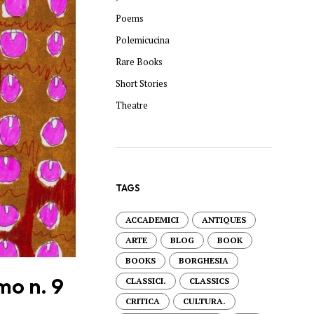
Poems
Polemicucina
Rare Books
Short Stories
Theatre
TAGS
ACCADEMICI
ANTIQUES
ARTE
BLOG
BOOK
BOOKS
BORGHESIA
mo n. 9
CLASSICI.
CLASSICS
CRITICA
CULTURA.