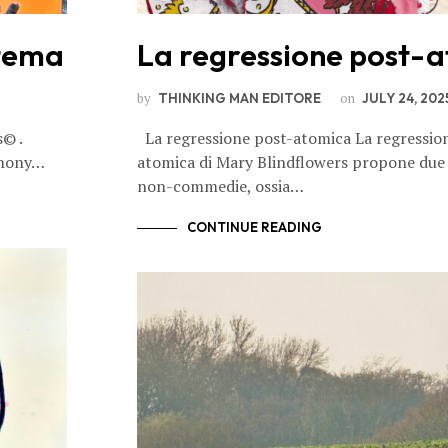
stema
La regressione post-
by
on
THINKING MAN EDITORE
JULY 24, 202
© .
La regressione post-atomica La regressio
thony…
atomica di Mary Blindflowers propone du
non-commedie, ossia…
CONTINUE READING