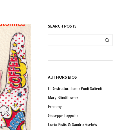
C
T
S
I
SEARCH POSTS
N
T
H
E
B
A
S
K
E
T
AUTHORS BIOS
.
Il Destrutturalismo Punti Salienti
Mary Blindflowers
Fremmy
Giuseppe Ioppolo
Lucio Pistis & Sandro Asebès