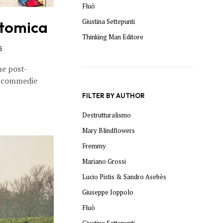
Fluò
Giustina Settepunti
atomica
Thinking Man Editore
5
ne post-
e commedie
FILTER BY AUTHOR
Destrutturalismo
Mary Blindflowers
Fremmy
Mariano Grossi
Lucio Pistis & Sandro Asebès
Giuseppe Ioppolo
Fluò
Giustina Settepunti