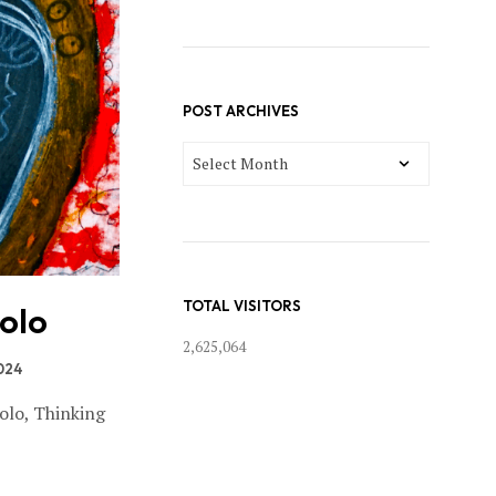
POST ARCHIVES
POST
ARCHIVES
TOTAL VISITORS
rolo
2,625,064
024
olo, Thinking