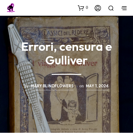
0
Errori, censura e
Gulliver
by
on
MARY BLINDFLOWERS
MAY 1, 2026