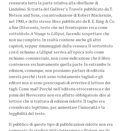
censurata tutta la parte relativa alla ribellione di
Lindalino. Si tratta del Gulliver’s Travels pubblicato da T.
Nelson and Sons, con introduzione di Robert Mackenzie,
nel 1900, e dello stesso libro pubblicato da R. E. King & Co.
a fine Ottocento, testo che nel frontespizio reca come
sottotitolo
A Voyage to Lilliput
, facendo sospettare che
non sia completo. In realtà contiene anche gli altri
capitoli, seppur rimaneggiati dalla censura. Il sottotitolo
con il richiamo a Lilliput serviva all’epoca solo come
richiamo commerciale, non come indicazione che il libro
contenesse esclusivamente quella parte. In entrambe le
edizioni, comunque, non possiamo parlare di editoria
onesta perché i testi sono volutamente tagliati e gli
editori non si sono preoccupati di avvertire il lettore dei
tagli. Come mai? Perché nell’editoria ottocentesca e dei
primi del Novecento non era affatto obbligatorio dire al
lettore che si trattava di edizioni ridotte. Il taglio era
considerato legittimo, per aumentare l’innocuità e la
leggibilità del testo.
Il pubblico di questo tipo di pubblicazioni ridotte non era
composto da studiosi della letteratura o filologi, ma da