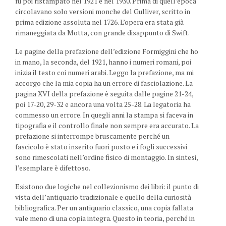
fu poi ristampato nel 1921 e nel 1930. Prima di quell’epoca
circolavano solo versioni monche del Gulliver, scritto in
prima edizione assoluta nel 1726. L’opera era stata già
rimaneggiata da Motta, con grande disappunto di Swift.
Le pagine della prefazione dell’edizione Formiggini che ho
in mano, la seconda, del 1921, hanno i numeri romani, poi
inizia il testo coi numeri arabi. Leggo la prefazione, ma mi
accorgo che la mia copia ha un errore di fasciolazione. La
pagina XVI della prefazione è seguita dalle pagine 21-24,
poi 17-20, 29-32 e ancora una volta 25-28. La legatoria ha
commesso un errore. In quegli anni la stampa si faceva in
tipografia e il controllo finale non sempre era accurato. La
prefazione si interrompe bruscamente perché un
fascicolo è stato inserito fuori posto e i fogli successivi
sono rimescolati nell’ordine fisico di montaggio. In sintesi,
l’esemplare è difettoso.
Esistono due logiche nel collezionismo dei libri: il punto di
vista dell’antiquario tradizionale e quello della curiosità
bibliografica. Per un antiquario classico, una copia fallata
vale meno di una copia integra. Questo in teoria, perché in