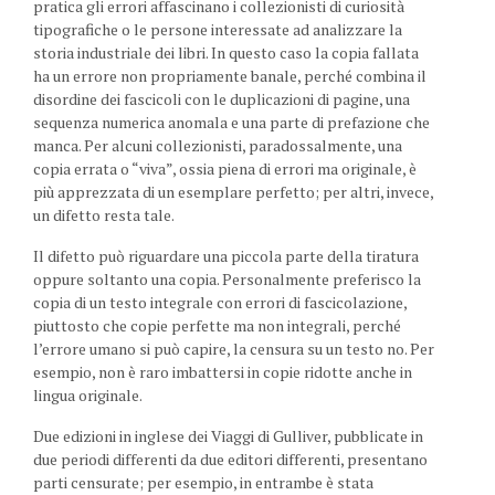
pratica gli errori affascinano i collezionisti di curiosità
tipografiche o le persone interessate ad analizzare la
storia industriale dei libri. In questo caso la copia fallata
ha un errore non propriamente banale, perché combina il
disordine dei fascicoli con le duplicazioni di pagine, una
sequenza numerica anomala e una parte di prefazione che
manca. Per alcuni collezionisti, paradossalmente, una
copia errata o “viva”, ossia piena di errori ma originale, è
più apprezzata di un esemplare perfetto; per altri, invece,
un difetto resta tale.
Il difetto può riguardare una piccola parte della tiratura
oppure soltanto una copia. Personalmente preferisco la
copia di un testo integrale con errori di fascicolazione,
piuttosto che copie perfette ma non integrali, perché
l’errore umano si può capire, la censura su un testo no. Per
esempio, non è raro imbattersi in copie ridotte anche in
lingua originale.
Due edizioni in inglese dei Viaggi di Gulliver, pubblicate in
due periodi differenti da due editori differenti, presentano
parti censurate; per esempio, in entrambe è stata