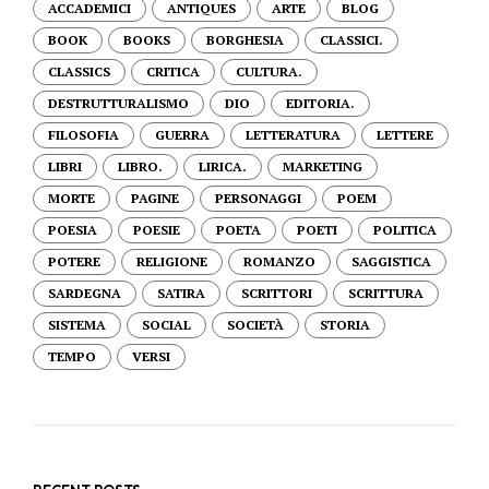
ACCADEMICI
ANTIQUES
ARTE
BLOG
BOOK
BOOKS
BORGHESIA
CLASSICI.
CLASSICS
CRITICA
CULTURA.
DESTRUTTURALISMO
DIO
EDITORIA.
FILOSOFIA
GUERRA
LETTERATURA
LETTERE
LIBRI
LIBRO.
LIRICA.
MARKETING
MORTE
PAGINE
PERSONAGGI
POEM
POESIA
POESIE
POETA
POETI
POLITICA
POTERE
RELIGIONE
ROMANZO
SAGGISTICA
SARDEGNA
SATIRA
SCRITTORI
SCRITTURA
SISTEMA
SOCIAL
SOCIETÀ
STORIA
TEMPO
VERSI