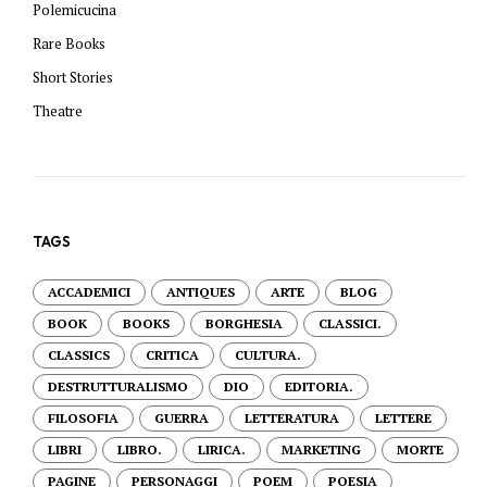
Polemicucina
Rare Books
Short Stories
Theatre
TAGS
ACCADEMICI
ANTIQUES
ARTE
BLOG
BOOK
BOOKS
BORGHESIA
CLASSICI.
CLASSICS
CRITICA
CULTURA.
DESTRUTTURALISMO
DIO
EDITORIA.
FILOSOFIA
GUERRA
LETTERATURA
LETTERE
LIBRI
LIBRO.
LIRICA.
MARKETING
MORTE
PAGINE
PERSONAGGI
POEM
POESIA