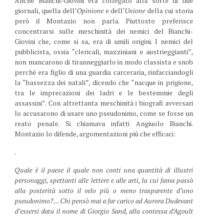
Anche Bianchi-Giovini era collegato alla sorte di due
giornali, quella dell’
Opinione
e dell’
Unione
della cui storia
però il Montazio non parla. Piuttosto preferisce
concentrarsi sulle meschinità dei nemici del Bianchi-
Giovini che, come si sa, era di umili origini. I nemici del
pubblicista, ossia “clericali, mazziniani e austrieggianti”,
non mancarono di tiranneggiarlo in modo classista e snob
perché era figlio di una guardia carceraria, rinfacciandogli
la “bassezza dei natali”, dicendo che “nacque in prigione,
tra le imprecazioni dei ladri e le bestemmie degli
assassini”. Con altrettanta meschinità i biografi avversari
lo accusarono di usare uno pseudonimo, come se fosse un
reato penale. Si chiamava infatti Angiuolo Bianchi.
Montazio lo difende, argomentazioni più che efficaci:
.
Quale è il paese il quale non conti una quantità di illustri
personaggi, spettanti alle lettere e alle arti, la cui fama passò
alla posterità sotto il velo più o meno trasparente d’uno
pseudonimo?… Chi pensò mai a far carico ad Aurora Dudevant
d’essersi data il nome di Giorgio Sand, alla contessa d’Agoult