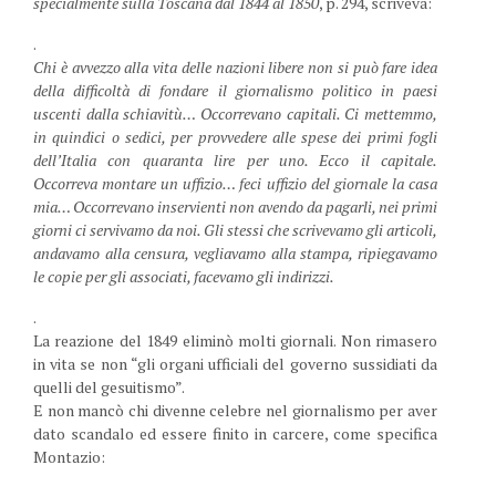
specialmente sulla Toscana dal 1844 al 1850
, p. 294, scriveva:
.
Chi è avvezzo alla vita delle nazioni libere non si può fare idea
della difficoltà di fondare il giornalismo politico in paesi
uscenti dalla schiavitù… Occorrevano capitali. Ci mettemmo,
in quindici o sedici, per provvedere alle spese dei primi fogli
dell’Italia con quaranta lire per uno. Ecco il capitale.
Occorreva montare un uffizio… feci uffizio del giornale la casa
mia… Occorrevano inservienti non avendo da pagarli, nei primi
giorni ci servivamo da noi. Gli stessi che scrivevamo gli articoli,
andavamo alla censura, vegliavamo alla stampa, ripiegavamo
le copie per gli associati, facevamo gli indirizzi.
.
La reazione del 1849 eliminò molti giornali. Non rimasero
in vita se non “gli organi ufficiali del governo sussidiati da
quelli del gesuitismo”.
E non mancò chi divenne celebre nel giornalismo per aver
dato scandalo ed essere finito in carcere, come specifica
Montazio: