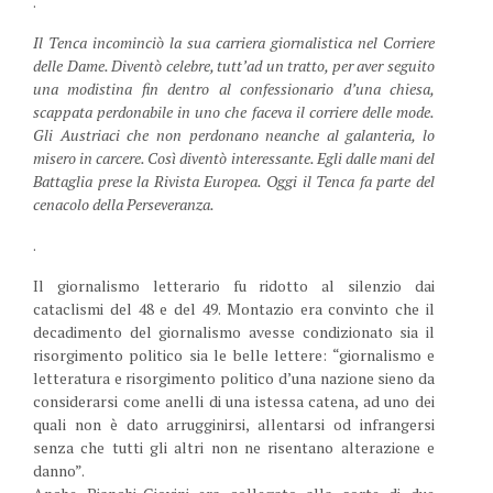
.
Il Tenca incominciò la sua carriera giornalistica nel Corriere
delle Dame. Diventò celebre, tutt’ad un tratto, per aver seguito
una modistina fin dentro al confessionario d’una chiesa,
scappata perdonabile in uno che faceva il corriere delle mode.
Gli Austriaci che non perdonano neanche al galanteria, lo
misero in carcere. Così diventò interessante. Egli dalle mani del
Battaglia prese la Rivista Europea. Oggi il Tenca fa parte del
cenacolo della Perseveranza.
.
Il giornalismo letterario fu ridotto al silenzio dai
cataclismi del 48 e del 49. Montazio era convinto che il
decadimento del giornalismo avesse condizionato sia il
risorgimento politico sia le belle lettere: “giornalismo e
letteratura e risorgimento politico d’una nazione sieno da
considerarsi come anelli di una istessa catena, ad uno dei
quali non è dato arrugginirsi, allentarsi od infrangersi
senza che tutti gli altri non ne risentano alterazione e
danno”.