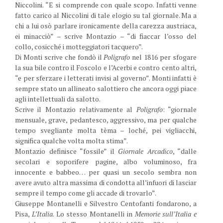
Niccolini. “E si comprende con quale scopo. Infatti venne
fatto carico al Niccolini di tale elogio su tal giornale. Ma a
chi a lui osò parlare ironicamente della carezza austriaca,
ei minacciò” – scrive Montazio – “di fiaccar l’osso del
collo, cosicché i motteggiatori tacquero”.
Di Monti scrive che fondò il
Poligrafo
nel 1816 per sfogare
la sua bile contro il Foscolo e l’Acerbi e contro cento altri,
“e per sferzare i letterati invisi al governo”. Monti infatti è
sempre stato un allineato salottiero che ancora oggi piace
agli intellettuali da salotto.
Scrive il Montazio relativamente al
Poligrafo
: “giornale
mensuale, grave, pedantesco, aggressivo, ma per qualche
tempo svegliante molta tèma – loché, pei vigliacchi,
significa qualche volta molta stima”.
Montazio definisce “fossile” il
Giornale Arcadico
, “dalle
secolari e soporifere pagine, albo voluminoso, fra
innocente e babbeo… per quasi un secolo sembra non
avere avuto altra massima di condotta all’infuori di lasciar
sempre il tempo come gli accade di trovarlo”.
Giuseppe Montanelli e Silvestro Centofanti fondarono, a
Pisa,
L’Italia
. Lo stesso Montanelli in
Memorie sull’Italia e