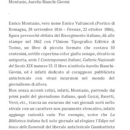
Montazio, Aurelio Bianchi-Giovini
.
Enrico Montazio, vero nome Enrico Valtancoli (Portico di
Romagna, 28 settembre 1816 – Firenze, 22 ottobre 1886),
figura pressoché obliata del Risorgimento italiano, dà alle
stampe nel 1862 con l’Unione Tipografico Editrice di
Torino, un libro di piccolo formato che costava 50
centesimi, sottile copertina color giallo senape, ritratto in
antiporta, serie
I Contemporanei Italiani
,
Galleria Nazionale
del Secolo XIX
numero 55. Il libro si intitola Aurelio Bianchi-
Giovini, ed è infatti dedicato al coraggioso pubblicista
anticlericale con vivaci incursioni nel mondo del
giornalismo di allora.
Non senza accenti critici, infatti, Montazio, partendo dai
primi padri del giornalismo italiano, quali Gozzi, Baretti,
Verri, etc., traccia un excursus dei vari giornali sorti nello
stivale con un carattere non puramente elencativo, infatti
aggiunge curiosità varie. Per esempio, scrive che
La
Biblioteca italiana
fu il solo giornale ad elogiare l’
Edipo nel
bosco delle Eumenidi
del liberale anticlericale Giambattista