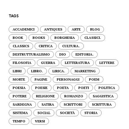
TAGS
ACCADEMICI
ANTIQUES
ARTE
BLOG
BOOK
BOOKS
BORGHESIA
CLASSICI.
CLASSICS
CRITICA
CULTURA.
DESTRUTTURALISMO
DIO
EDITORIA.
FILOSOFIA
GUERRA
LETTERATURA
LETTERE
LIBRI
LIBRO.
LIRICA.
MARKETING
MORTE
PAGINE
PERSONAGGI
POEM
POESIA
POESIE
POETA
POETI
POLITICA
POTERE
RELIGIONE
ROMANZO
SAGGISTICA
SARDEGNA
SATIRA
SCRITTORI
SCRITTURA
SISTEMA
SOCIAL
SOCIETÀ
STORIA
TEMPO
VERSI