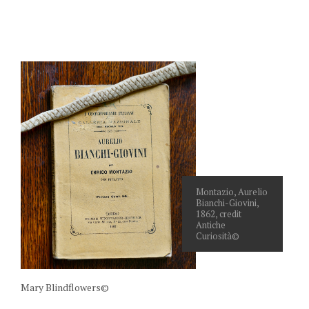
Montazio, Aurelio
Bianchi-Giovini,
1862, credit
Antiche
Curiosità©
Mary Blindflowers©