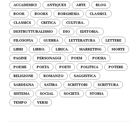
ACCADEMICI
ANTIQUES
ARTE
BLOG
BOOK
BOOKS
BORGHESIA
CLASSICI.
CLASSICS
CRITICA
CULTURA.
DESTRUTTURALISMO
DIO
EDITORIA.
FILOSOFIA
GUERRA
LETTERATURA
LETTERE
LIBRI
LIBRO.
LIRICA.
MARKETING
MORTE
PAGINE
PERSONAGGI
POEM
POESIA
POESIE
POETA
POETI
POLITICA
POTERE
RELIGIONE
ROMANZO
SAGGISTICA
SARDEGNA
SATIRA
SCRITTORI
SCRITTURA
SISTEMA
SOCIAL
SOCIETÀ
STORIA
TEMPO
VERSI