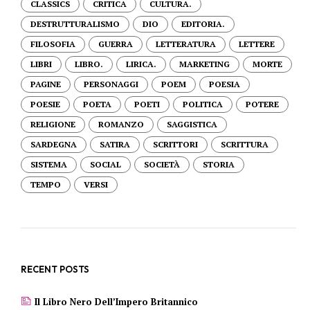
CLASSICS
CRITICA
CULTURA.
DESTRUTTURALISMO
DIO
EDITORIA.
FILOSOFIA
GUERRA
LETTERATURA
LETTERE
LIBRI
LIBRO.
LIRICA.
MARKETING
MORTE
PAGINE
PERSONAGGI
POEM
POESIA
POESIE
POETA
POETI
POLITICA
POTERE
RELIGIONE
ROMANZO
SAGGISTICA
SARDEGNA
SATIRA
SCRITTORI
SCRITTURA
SISTEMA
SOCIAL
SOCIETÀ
STORIA
TEMPO
VERSI
RECENT POSTS
Il Libro Nero Dell’Impero Britannico