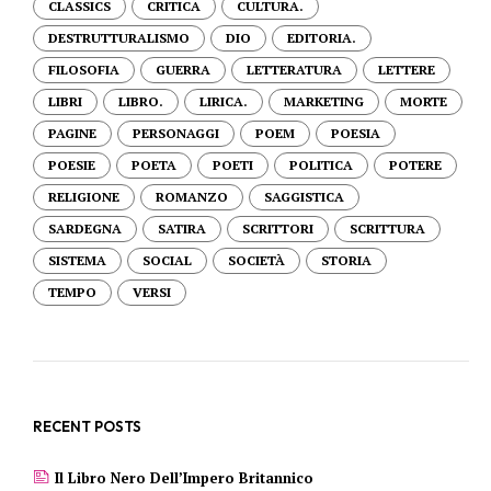
CLASSICS
CRITICA
CULTURA.
DESTRUTTURALISMO
DIO
EDITORIA.
FILOSOFIA
GUERRA
LETTERATURA
LETTERE
LIBRI
LIBRO.
LIRICA.
MARKETING
MORTE
PAGINE
PERSONAGGI
POEM
POESIA
POESIE
POETA
POETI
POLITICA
POTERE
RELIGIONE
ROMANZO
SAGGISTICA
SARDEGNA
SATIRA
SCRITTORI
SCRITTURA
SISTEMA
SOCIAL
SOCIETÀ
STORIA
TEMPO
VERSI
RECENT POSTS
Il Libro Nero Dell’Impero Britannico