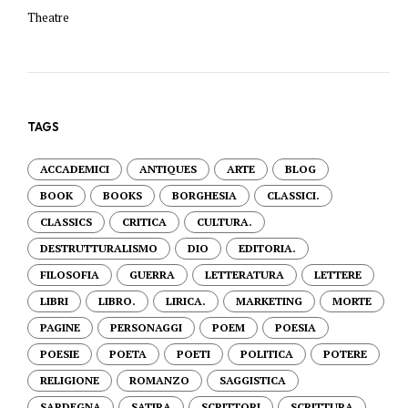
Theatre
TAGS
ACCADEMICI
ANTIQUES
ARTE
BLOG
BOOK
BOOKS
BORGHESIA
CLASSICI.
CLASSICS
CRITICA
CULTURA.
DESTRUTTURALISMO
DIO
EDITORIA.
FILOSOFIA
GUERRA
LETTERATURA
LETTERE
LIBRI
LIBRO.
LIRICA.
MARKETING
MORTE
PAGINE
PERSONAGGI
POEM
POESIA
POESIE
POETA
POETI
POLITICA
POTERE
RELIGIONE
ROMANZO
SAGGISTICA
SARDEGNA
SATIRA
SCRITTORI
SCRITTURA