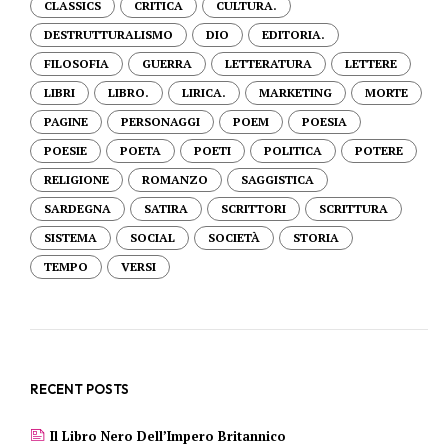
CLASSICS
CRITICA
CULTURA.
DESTRUTTURALISMO
DIO
EDITORIA.
FILOSOFIA
GUERRA
LETTERATURA
LETTERE
LIBRI
LIBRO.
LIRICA.
MARKETING
MORTE
PAGINE
PERSONAGGI
POEM
POESIA
POESIE
POETA
POETI
POLITICA
POTERE
RELIGIONE
ROMANZO
SAGGISTICA
SARDEGNA
SATIRA
SCRITTORI
SCRITTURA
SISTEMA
SOCIAL
SOCIETÀ
STORIA
TEMPO
VERSI
RECENT POSTS
Il Libro Nero Dell’Impero Britannico