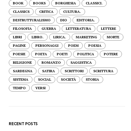
BOOK
BOOKS
BORGHESIA
CLASSICI.
CLASSICS
CRITICA
CULTURA.
DESTRUTTURALISMO
DIO
EDITORIA.
FILOSOFIA
GUERRA
LETTERATURA
LETTERE
LIBRI
LIBRO.
LIRICA.
MARKETING
MORTE
PAGINE
PERSONAGGI
POEM
POESIA
POESIE
POETA
POETI
POLITICA
POTERE
RELIGIONE
ROMANZO
SAGGISTICA
SARDEGNA
SATIRA
SCRITTORI
SCRITTURA
SISTEMA
SOCIAL
SOCIETÀ
STORIA
TEMPO
VERSI
RECENT POSTS