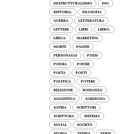
DESTRUTTURALISMO
DIO
EDITORIA.
FILOSOFIA
GUERRA
LETTERATURA
LETTERE
LIBRI
LIBRO.
LIRICA.
MARKETING
MORTE
PAGINE
PERSONAGGI
POEM
POESIA
POESIE
POETA
POETI
POLITICA
POTERE
RELIGIONE
ROMANZO
SAGGISTICA
SARDEGNA
SATIRA
SCRITTORI
SCRITTURA
SISTEMA
SOCIAL
SOCIETÀ
STORIA
TEMPO
VERSI