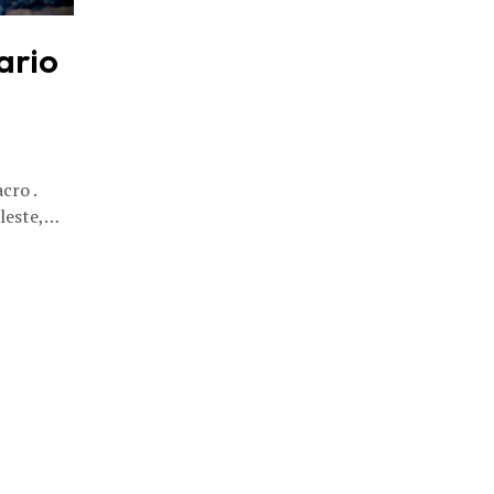
ario
cro .
eleste,…