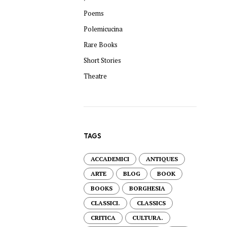
Poems
Polemicucina
Rare Books
Short Stories
Theatre
TAGS
ACCADEMICI
ANTIQUES
ARTE
BLOG
BOOK
BOOKS
BORGHESIA
CLASSICI.
CLASSICS
CRITICA
CULTURA.