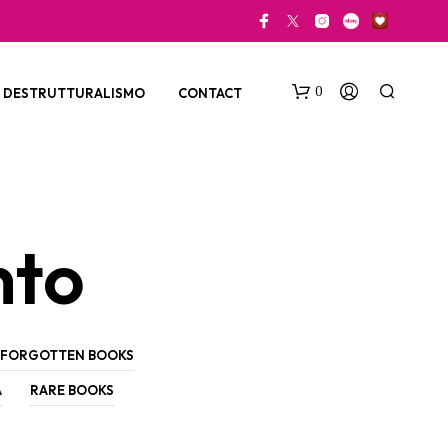
0
DESTRUTTURALISMO
CONTACT
nto
N
O
FORGOTTEN BOOKS
P
R
A
RARE BOOKS
O
D
U