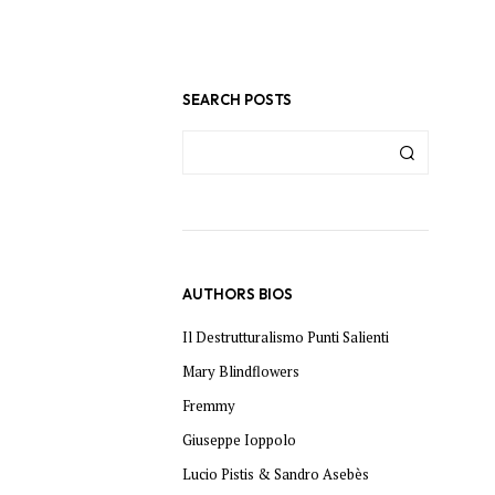
C
T
S
I
SEARCH POSTS
N
T
H
E
B
A
S
K
E
T
AUTHORS BIOS
.
Il Destrutturalismo Punti Salienti
Mary Blindflowers
Fremmy
Giuseppe Ioppolo
Lucio Pistis & Sandro Asebès