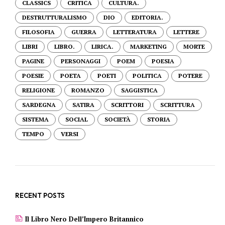
CLASSICS
CRITICA
CULTURA.
DESTRUTTURALISMO
DIO
EDITORIA.
FILOSOFIA
GUERRA
LETTERATURA
LETTERE
LIBRI
LIBRO.
LIRICA.
MARKETING
MORTE
PAGINE
PERSONAGGI
POEM
POESIA
POESIE
POETA
POETI
POLITICA
POTERE
RELIGIONE
ROMANZO
SAGGISTICA
SARDEGNA
SATIRA
SCRITTORI
SCRITTURA
SISTEMA
SOCIAL
SOCIETÀ
STORIA
TEMPO
VERSI
RECENT POSTS
Il Libro Nero Dell’Impero Britannico