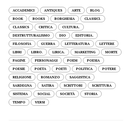
ACCADEMICI
ANTIQUES
ARTE
BLOG
BOOK
BOOKS
BORGHESIA
CLASSICI.
CLASSICS
CRITICA
CULTURA.
DESTRUTTURALISMO
DIO
EDITORIA.
FILOSOFIA
GUERRA
LETTERATURA
LETTERE
LIBRI
LIBRO.
LIRICA.
MARKETING
MORTE
PAGINE
PERSONAGGI
POEM
POESIA
POESIE
POETA
POETI
POLITICA
POTERE
RELIGIONE
ROMANZO
SAGGISTICA
SARDEGNA
SATIRA
SCRITTORI
SCRITTURA
SISTEMA
SOCIAL
SOCIETÀ
STORIA
TEMPO
VERSI