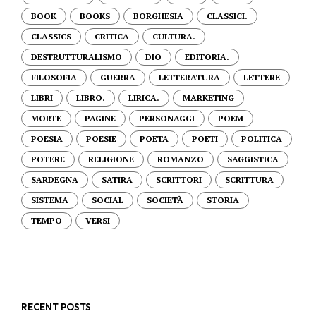
BOOK
BOOKS
BORGHESIA
CLASSICI.
CLASSICS
CRITICA
CULTURA.
DESTRUTTURALISMO
DIO
EDITORIA.
FILOSOFIA
GUERRA
LETTERATURA
LETTERE
LIBRI
LIBRO.
LIRICA.
MARKETING
MORTE
PAGINE
PERSONAGGI
POEM
POESIA
POESIE
POETA
POETI
POLITICA
POTERE
RELIGIONE
ROMANZO
SAGGISTICA
SARDEGNA
SATIRA
SCRITTORI
SCRITTURA
SISTEMA
SOCIAL
SOCIETÀ
STORIA
TEMPO
VERSI
RECENT POSTS