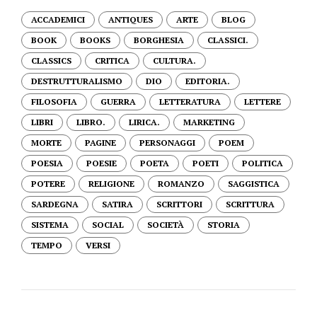
ACCADEMICI
ANTIQUES
ARTE
BLOG
BOOK
BOOKS
BORGHESIA
CLASSICI.
CLASSICS
CRITICA
CULTURA.
DESTRUTTURALISMO
DIO
EDITORIA.
FILOSOFIA
GUERRA
LETTERATURA
LETTERE
LIBRI
LIBRO.
LIRICA.
MARKETING
MORTE
PAGINE
PERSONAGGI
POEM
POESIA
POESIE
POETA
POETI
POLITICA
POTERE
RELIGIONE
ROMANZO
SAGGISTICA
SARDEGNA
SATIRA
SCRITTORI
SCRITTURA
SISTEMA
SOCIAL
SOCIETÀ
STORIA
TEMPO
VERSI