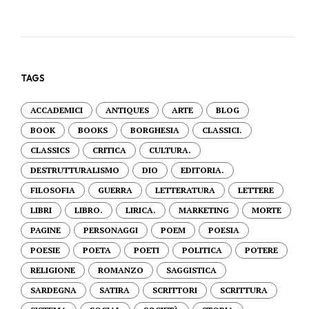
TAGS
ACCADEMICI
ANTIQUES
ARTE
BLOG
BOOK
BOOKS
BORGHESIA
CLASSICI.
CLASSICS
CRITICA
CULTURA.
DESTRUTTURALISMO
DIO
EDITORIA.
FILOSOFIA
GUERRA
LETTERATURA
LETTERE
LIBRI
LIBRO.
LIRICA.
MARKETING
MORTE
PAGINE
PERSONAGGI
POEM
POESIA
POESIE
POETA
POETI
POLITICA
POTERE
RELIGIONE
ROMANZO
SAGGISTICA
SARDEGNA
SATIRA
SCRITTORI
SCRITTURA