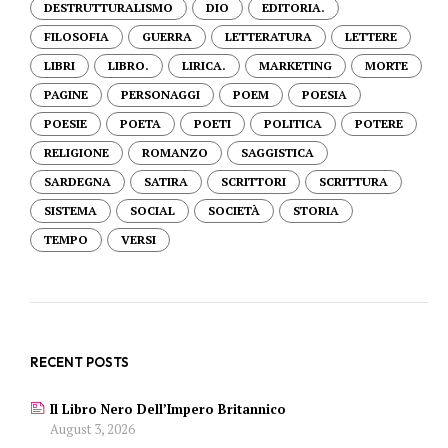
DESTRUTTURALISMO
DIO
EDITORIA.
FILOSOFIA
GUERRA
LETTERATURA
LETTERE
LIBRI
LIBRO.
LIRICA.
MARKETING
MORTE
PAGINE
PERSONAGGI
POEM
POESIA
POESIE
POETA
POETI
POLITICA
POTERE
RELIGIONE
ROMANZO
SAGGISTICA
SARDEGNA
SATIRA
SCRITTORI
SCRITTURA
SISTEMA
SOCIAL
SOCIETÀ
STORIA
TEMPO
VERSI
RECENT POSTS
Il Libro Nero Dell’Impero Britannico
August 3, 2026