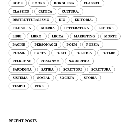
BOOK
BOOKS
BORGHESIA
CLASSICI.
CLASSICS
CRITICA
CULTURA.
DESTRUTTURALISMO
DIO
EDITORIA.
FILOSOFIA
GUERRA
LETTERATURA
LETTERE
LIBRI
LIBRO.
LIRICA.
MARKETING
MORTE
PAGINE
PERSONAGGI
POEM
POESIA
POESIE
POETA
POETI
POLITICA
POTERE
RELIGIONE
ROMANZO
SAGGISTICA
SARDEGNA
SATIRA
SCRITTORI
SCRITTURA
SISTEMA
SOCIAL
SOCIETÀ
STORIA
TEMPO
VERSI
RECENT POSTS