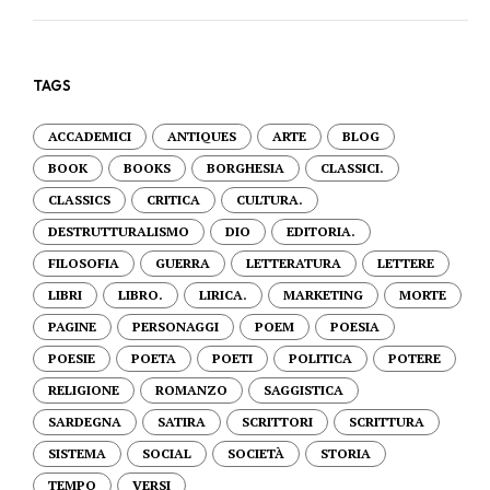
TAGS
ACCADEMICI
ANTIQUES
ARTE
BLOG
BOOK
BOOKS
BORGHESIA
CLASSICI.
CLASSICS
CRITICA
CULTURA.
DESTRUTTURALISMO
DIO
EDITORIA.
FILOSOFIA
GUERRA
LETTERATURA
LETTERE
LIBRI
LIBRO.
LIRICA.
MARKETING
MORTE
PAGINE
PERSONAGGI
POEM
POESIA
POESIE
POETA
POETI
POLITICA
POTERE
RELIGIONE
ROMANZO
SAGGISTICA
SARDEGNA
SATIRA
SCRITTORI
SCRITTURA
SISTEMA
SOCIAL
SOCIETÀ
STORIA
TEMPO
VERSI