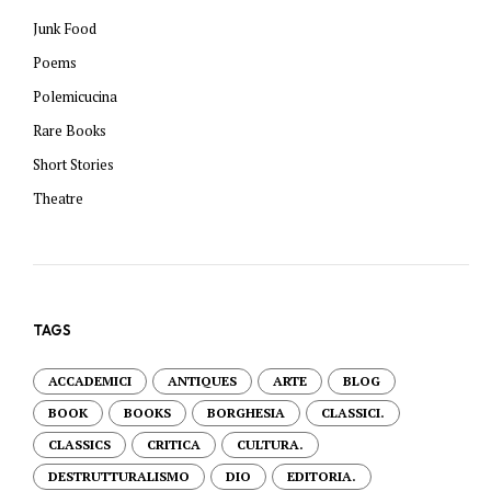
Junk Food
Poems
Polemicucina
Rare Books
Short Stories
Theatre
TAGS
ACCADEMICI
ANTIQUES
ARTE
BLOG
BOOK
BOOKS
BORGHESIA
CLASSICI.
CLASSICS
CRITICA
CULTURA.
DESTRUTTURALISMO
DIO
EDITORIA.