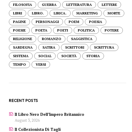
FILOSOFIA
GUERRA
LETTERATURA
LETTERE
LIBRI
LIBRO.
LIRICA.
MARKETING
MORTE
PAGINE
PERSONAGGI
POEM
POESIA
POESIE
POETA
POETI
POLITICA
POTERE
RELIGIONE
ROMANZO
SAGGISTICA
SARDEGNA
SATIRA
SCRITTORI
SCRITTURA
SISTEMA
SOCIAL
SOCIETÀ
STORIA
TEMPO
VERSI
RECENT POSTS
Il Libro Nero Dell’Impero Britannico
August 3, 2026
Il Collezionista Di Tagli