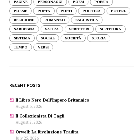
PAGINE
PERSONAGGI
POEM
POESIA
POESIE
POETA
POETI
POLITICA
POTERE
RELIGIONE
ROMANZO
SAGGISTICA
SARDEGNA
SATIRA
SCRITTORI
SCRITTURA
SISTEMA
SOCIAL
SOCIETÀ
STORIA
TEMPO
VERSI
RECENT POSTS
Il Libro Nero Dell’Impero Britannico
August 3, 2026
Il Collezionista Di Tagli
August 2, 2026
Orwell: La Rivoluzione Tradita
July 25, 2026