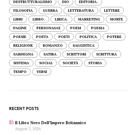
DESTRUTTURALISMO
DIO
EDITORIA.
FILOSOFIA
GUERRA
LETTERATURA
LETTERE
LIBRI
LIBRO.
LIRICA.
MARKETING
MORTE
PAGINE
PERSONAGGI
POEM
POESIA
POESIE
POETA
POETI
POLITICA
POTERE
RELIGIONE
ROMANZO
SAGGISTICA
SARDEGNA
SATIRA
SCRITTORI
SCRITTURA
SISTEMA
SOCIAL
SOCIETÀ
STORIA
TEMPO
VERSI
RECENT POSTS
Il Libro Nero Dell’Impero Britannico
August 3, 2026