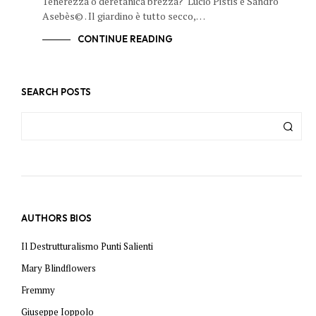
Tenerezza o deretanica brezza? Lucio Pistis e Sandro
Asebès© . Il giardino è tutto secco,…
CONTINUE READING
SEARCH POSTS
AUTHORS BIOS
Il Destrutturalismo Punti Salienti
Mary Blindflowers
Fremmy
Giuseppe Ioppolo