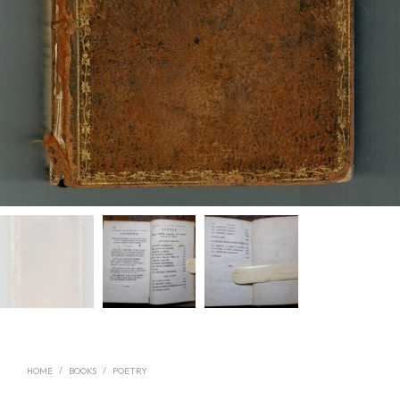
HOME
/
BOOKS
/
POETRY