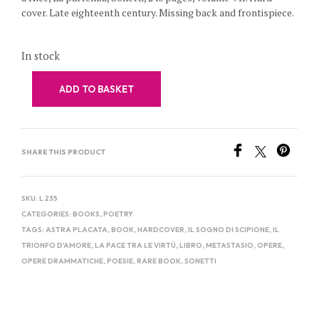
cover. Late eighteenth century. Missing back and frontispiece.
In stock
ADD TO BASKET
SHARE THIS PRODUCT
SKU:
L 235
CATEGORIES:
BOOKS
,
POETRY
TAGS:
ASTRA PLACATA
,
BOOK
,
HARDCOVER
,
IL SOGNO DI SCIPIONE
,
IL
TRIONFO D'AMORE
,
LA PACE TRA LE VIRTÙ
,
LIBRO
,
METASTASIO
,
OPERE
,
OPERE DRAMMATICHE
,
POESIE
,
RARE BOOK
,
SONETTI